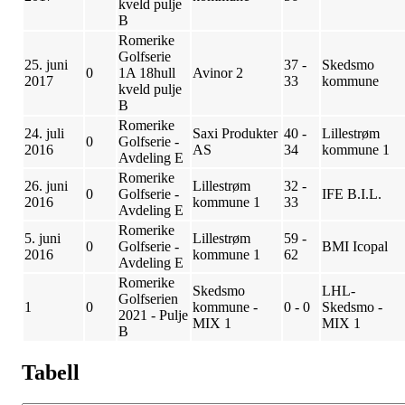
kveld pulje
B
Romerike
Golfserie
25. juni
37 -
Skedsmo
0
1A 18hull
Avinor 2
2017
33
kommune
kveld pulje
B
Romerike
24. juli
Saxi Produkter
40 -
Lillestrøm
0
Golfserie -
2016
AS
34
kommune 1
Avdeling E
Romerike
26. juni
Lillestrøm
32 -
0
Golfserie -
IFE B.I.L.
2016
kommune 1
33
Avdeling E
Romerike
5. juni
Lillestrøm
59 -
0
Golfserie -
BMI Icopal
2016
kommune 1
62
Avdeling E
Romerike
Skedsmo
LHL-
Golfserien
1
0
kommune -
0 - 0
Skedsmo -
2021 - Pulje
MIX 1
MIX 1
B
Tabell