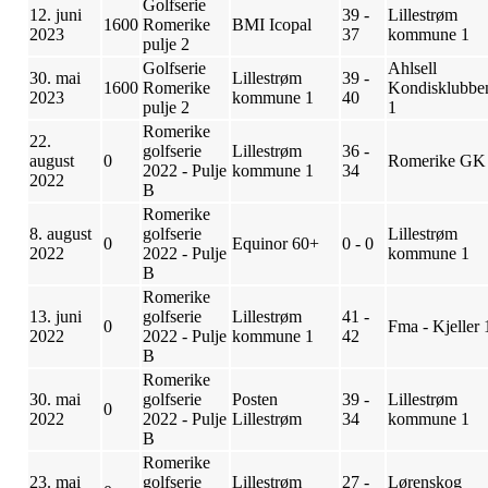
Golfserie
12. juni
39 -
Lillestrøm
1600
Romerike
BMI Icopal
2023
37
kommune 1
pulje 2
Golfserie
Ahlsell
30. mai
Lillestrøm
39 -
1600
Romerike
Kondisklubbe
2023
kommune 1
40
pulje 2
1
Romerike
22.
golfserie
Lillestrøm
36 -
august
0
Romerike GK
2022 - Pulje
kommune 1
34
2022
B
Romerike
8. august
golfserie
Lillestrøm
0
Equinor 60+
0 - 0
2022
2022 - Pulje
kommune 1
B
Romerike
13. juni
golfserie
Lillestrøm
41 -
0
Fma - Kjeller 
2022
2022 - Pulje
kommune 1
42
B
Romerike
30. mai
golfserie
Posten
39 -
Lillestrøm
0
2022
2022 - Pulje
Lillestrøm
34
kommune 1
B
Romerike
23. mai
golfserie
Lillestrøm
27 -
Lørenskog