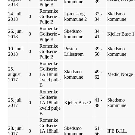
kommune
39
2018
Pulje B
Romerike
24. juli
Lørenskog
32 -
Skedsmo
0
Golfserie -
2018
kommune 2
34
kommune
Pulje B
Romerike
26. juni
Skedsmo
34 -
0
Golfserie -
Kjeller Base 1
2018
kommune
41
Pulje B
Romerike
10. juni
Posten
39 -
Skedsmo
0
Golfserie -
2018
Lillestrøm
50
kommune
Pulje B
Romerike
25.
Golfserie
Skedsmo
49 -
august
0
1A 18hull
Mediq Norge 
kommune
62
2017
kveld pulje
B
Romerike
Golfserie
25. juli
41 -
Skedsmo
0
1A 18hull
Kjeller Base 2
2017
38
kommune
kveld pulje
B
Romerike
Golfserie
28. juni
Skedsmo
61 -
0
1A 18hull
IFE B.I.L.
2017
kommune
56