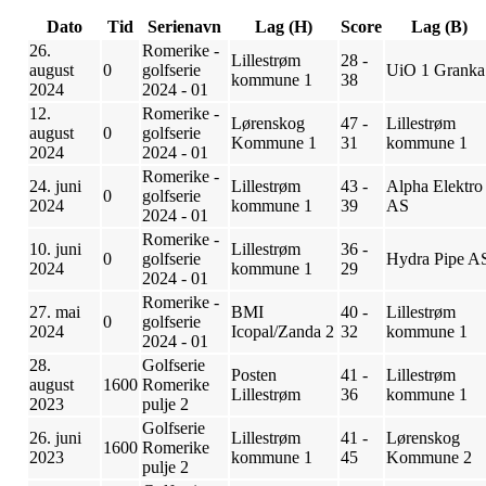
Dato
Tid
Serienavn
Lag (H)
Score
Lag (B)
26.
Romerike -
Lillestrøm
28 -
august
0
golfserie
UiO 1 Granka
kommune 1
38
2024
2024 - 01
12.
Romerike -
Lørenskog
47 -
Lillestrøm
august
0
golfserie
Kommune 1
31
kommune 1
2024
2024 - 01
Romerike -
24. juni
Lillestrøm
43 -
Alpha Elektro
0
golfserie
2024
kommune 1
39
AS
2024 - 01
Romerike -
10. juni
Lillestrøm
36 -
0
golfserie
Hydra Pipe A
2024
kommune 1
29
2024 - 01
Romerike -
27. mai
BMI
40 -
Lillestrøm
0
golfserie
2024
Icopal/Zanda 2
32
kommune 1
2024 - 01
28.
Golfserie
Posten
41 -
Lillestrøm
august
1600
Romerike
Lillestrøm
36
kommune 1
2023
pulje 2
Golfserie
26. juni
Lillestrøm
41 -
Lørenskog
1600
Romerike
2023
kommune 1
45
Kommune 2
pulje 2