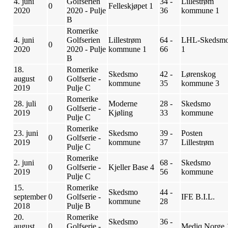
4. juni
Golfserien
34 -
Lillestrøm
0
Felleskjøpet 1
2020
2020 - Pulje
36
kommune 1
B
Romerike
4. juni
Golfserien
Lillestrøm
64 -
LHL-Skedsm
0
2020
2020 - Pulje
kommune 1
66
1
B
18.
Romerike
Skedsmo
42 -
Lørenskog
august
0
Golfserie -
kommune
35
kommune 3
2019
Pulje C
Romerike
28. juli
Moderne
28 -
Skedsmo
0
Golfserie -
2019
Kjøling
33
kommune
Pulje C
Romerike
23. juni
Skedsmo
39 -
Posten
0
Golfserie -
2019
kommune
37
Lillestrøm
Pulje C
Romerike
2. juni
68 -
Skedsmo
0
Golfserie -
Kjeller Base 4
2019
56
kommune
Pulje C
15.
Romerike
Skedsmo
44 -
september
0
Golfserie -
IFE B.I.L.
kommune
28
2018
Pulje B
20.
Romerike
Skedsmo
36 -
august
0
Golfserie -
Mediq Norge 